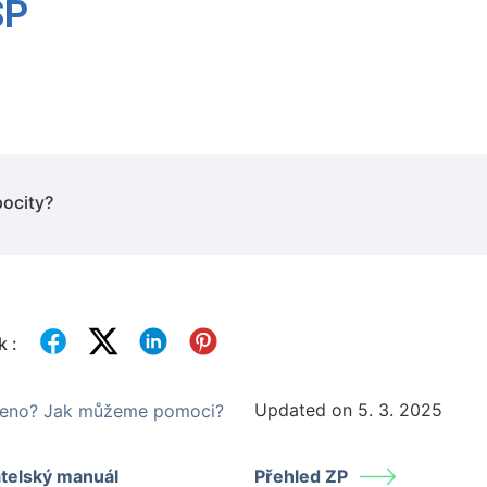
SP
pocity?
k :
Updated on 5. 3. 2025
ezeno? Jak můžeme pomoci?
telský manuál
Přehled ZP