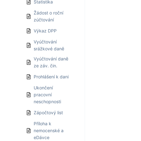
Statistika
Žádost o roční
zúčtování
Výkaz DPP
Vyúčtování
srážkové daně
Vyúčtování daně
ze záv. čin.
Prohlášení k dani
Ukončení
pracovní
neschopnosti
Zápočtový list
Příloha k
nemocenské a
eDávce