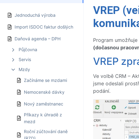
VREP (veř
Jednoduchá výroba
komunika
Import ISDOC faktur došlých
Daňová agenda – DPH
Program umožňuje z
(dočasnou pracovn
Půjčovna
VREP zprá
Servis
Mzdy
Ve volbě CRM – Akt
Začínáme se mzdami
jsme odeslali prost
podání.
Nemocenské dávky
Nový zaměstnanec
Příkazy k úhradě z
mezd
Roční zúčtování daně
(RZD)