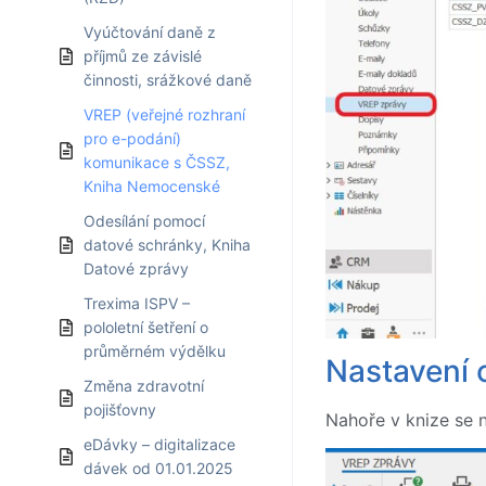
Vyúčtování daně z
příjmů ze závislé
činnosti, srážkové daně
VREP (veřejné rozhraní
pro e-podání)
komunikace s ČSSZ,
Kniha Nemocenské
Odesílání pomocí
datové schránky, Kniha
Datové zprávy
Trexima ISPV –
pololetní šetření o
průměrném výdělku
Nastavení c
Změna zdravotní
pojišťovny
Nahoře v knize se n
eDávky – digitalizace
dávek od 01.01.2025