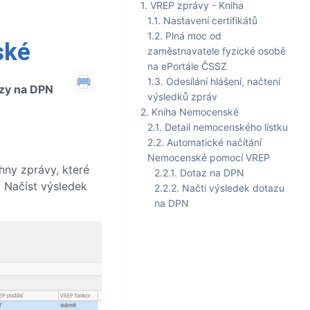
VREP zprávy - Kniha
Nastavení certifikátů
Plná moc od
ské
zaměstnavatele fyzické osobě
na ePortále ČSSZ
Odesílání hlášení, načtení
zy na DPN
výsledků zpráv
Kniha Nemocenské
Detail nemocenského lístku
Automatické načítání
Nemocenské pomocí VREP
hny zprávy, které
Dotaz na DPN
o Načíst výsledek
Načti výsledek dotazu
na DPN