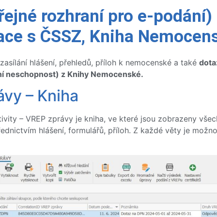
ejné rozhraní pro e-podání)
ce s ČSSZ, Kniha Nemocen
asílání hlášení, přehledů, příloh k nemocenské a také
dota
í neschopnost) z Knihy Nemocenské.
vy – Kniha
ivity – VREP zprávy je kniha, ve které jsou zobrazeny všec
řednictvím hlášení, formulářů, příloh. Z každé věty je možn