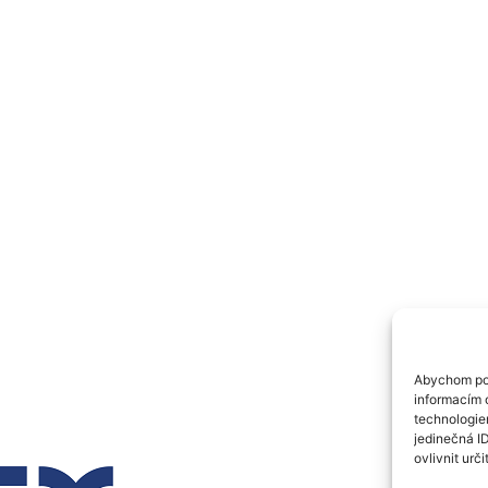
Abychom pos
informacím o
technologie
jedinečná I
ovlivnit urči