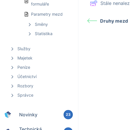
Stále nenal
formuláře
Parametry mezd
Druhy mezd
Směny
Statistika
Služby
Majetek
Peníze
Účetnictví
Rozbory
Správce
Novinky
23
Technická