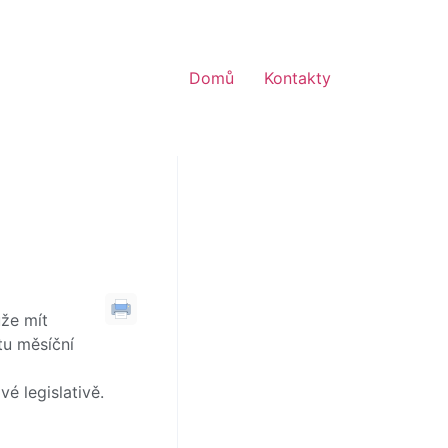
Domů
Kontakty
ůže mít
tu měsíční
é legislativě.