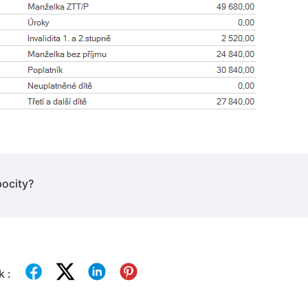
pocity?
k :