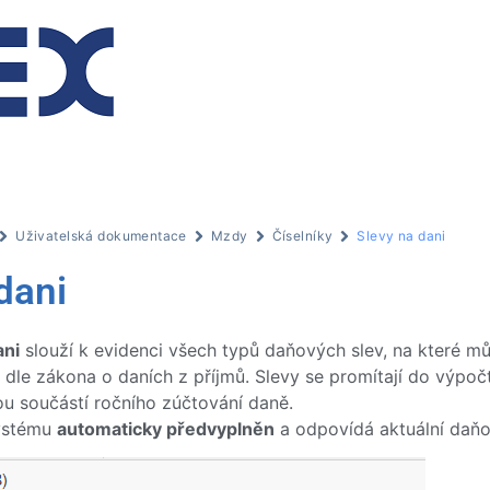
Uživatelská dokumentace
Mzdy
Číselníky
Slevy na dani
dani
ani
slouží k evidenci všech typů daňových slev, na které m
dle zákona o daních z příjmů. Slevy se promítají do výpoč
ou součástí ročního zúčtování daně.
systému
automaticky předvyplněn
a odpovídá aktuální daňov