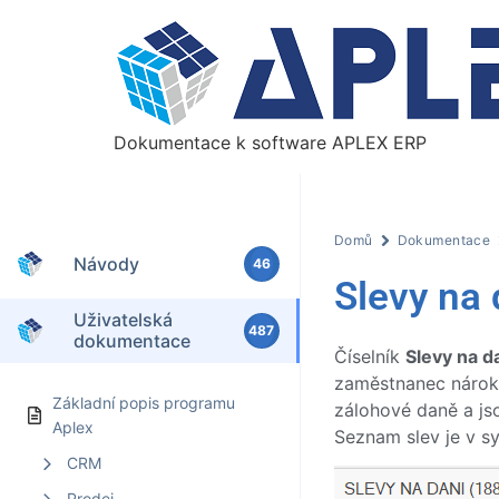
Dokumentace k software APLEX ERP
Domů
Dokumentace
Návody
46
Slevy na 
Uživatelská
487
dokumentace
Číselník
Slevy na d
zaměstnanec nárok 
Základní popis programu
zálohové daně a js
Aplex
Seznam slev je v 
CRM
Prodej