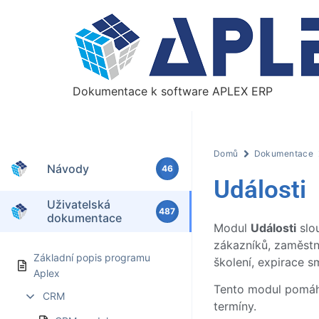
Dokumentace k software APLEX ERP
Domů
Dokumentace
Návody
46
Události
Uživatelská
487
dokumentace
Modul
Události
slou
zákazníků, zaměstna
Základní popis programu
školení, expirace sm
Aplex
Tento modul pomáhá
CRM
termíny.