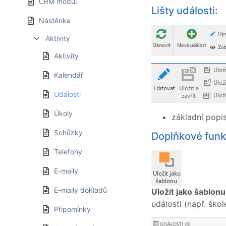
CRM modul
Lišty události:
Nástěnka
Aktivity
Aktivity
Kalendář
Události
Úkoly
základní popi
Schůzky
Doplňkové funk
Telefony
E-maily
E-maily dokladů
Uložit jako šablonu
události (např. škol
Připomínky