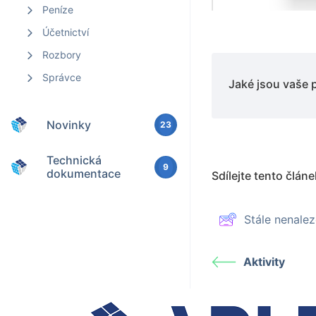
Peníze
Účetnictví
Rozbory
Správce
Jaké jsou vaše 
Novinky
23
Technická
9
dokumentace
Sdílejte tento článe
Stále nenal
Aktivity