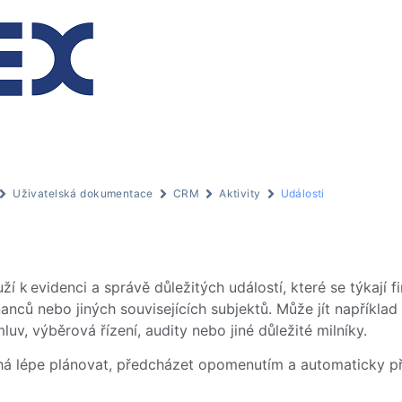
Uživatelská dokumentace
CRM
Aktivity
Události
ží k evidenci a správě důležitých událostí, které se týkají f
nců nebo jiných souvisejících subjektů. Může jít například
luv, výběrová řízení, audity nebo jiné důležité milníky.
 lépe plánovat, předcházet opomenutím a automaticky př