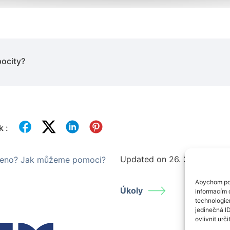
pocity?
k :
Updated on 26. 3. 2025
ezeno? Jak můžeme pomoci?
Abychom pos
Úkoly
informacím o
technologie
jedinečná I
ovlivnit urči