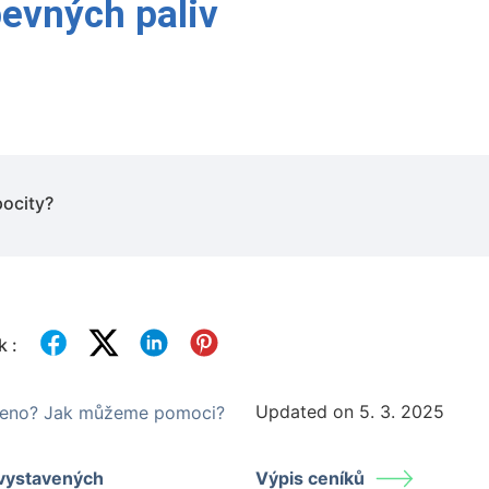
pevných paliv
pocity?
k :
Updated on 5. 3. 2025
ezeno? Jak můžeme pomoci?
 vystavených
Výpis ceníků